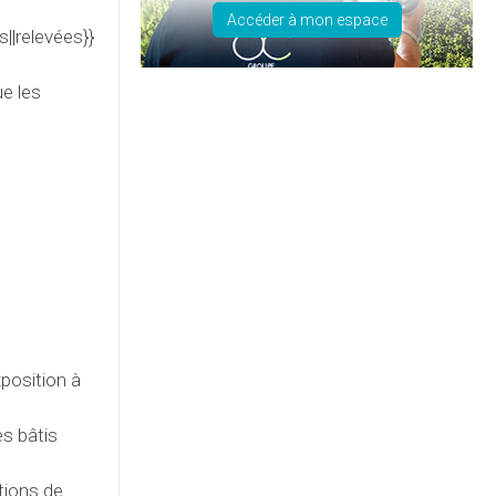
Accéder à mon espace
||relevées}}
ue les
xposition à
s bâtis
tions de