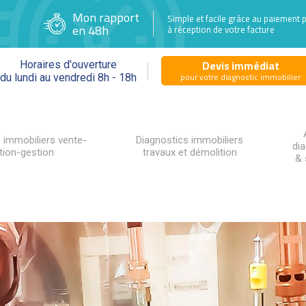
Mon rapport
Simple et facile grâce au paiement 
en 48h
à réception de votre facture
Devis immédiat
Horaires d'ouverture
pour votre diagnostic immobilier
du lundi au vendredi 8h - 18h
 immobiliers vente-
Diagnostics immobiliers
di
tion-gestion
travaux et démolition
& 