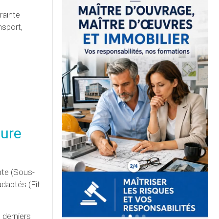
rainte
nsport,
sure
nte (Sous-
adaptés (Fit
 derniers