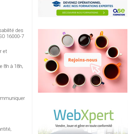
sabilité des
ISO 16000-7
r et
e 8h à 18h,
communiquer
ntité,