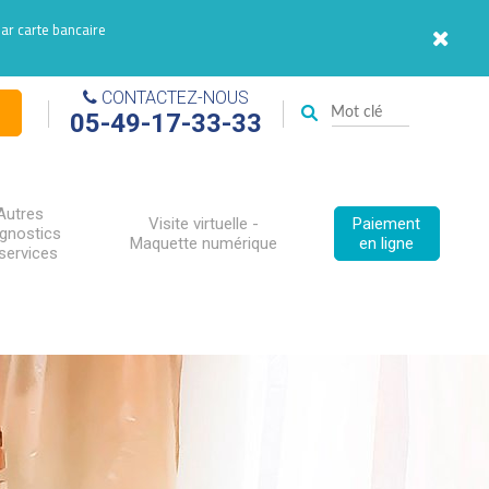
par carte bancaire
CONTACTEZ-NOUS
05-49-17-33-33
Autres
Visite virtuelle -
Paiement
agnostics
Maquette numérique
en ligne
services