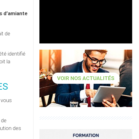
es d’amiante
it de
té identifié
it la
VOIR NOS ACTUALITÉS
ES
t vous
 de
tution des