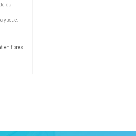
de du
alytique.
 en fibres