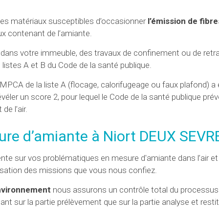
r des matériaux susceptibles d’occasionner
l’émission de fibr
ux contenant de l’amiante.
er, dans votre immeuble, des travaux de confinement ou de retra
istes A et B du Code de la santé publique.
MPCA de la liste A (flocage, calorifugeage ou faux plafond) a é
véler un score 2, pour lequel le Code de la santé publique prévo
e l’air.
sure d’amiante à Niort DEUX SEVR
nte sur vos problématiques en mesure d'amiante dans l’air e
lisation des missions que vous nous confiez.
nvironnement
nous assurons un contrôle total du processus
ant sur la partie prélèvement que sur la partie analyse et resti