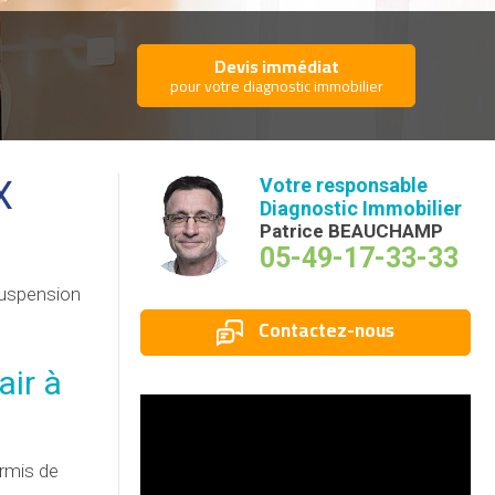
Devis immédiat
pour votre diagnostic immobilier
X
Votre responsable
Diagnostic Immobilier
Patrice BEAUCHAMP
05-49-17-33-33
uspension
Contactez-nous
air à
ermis de