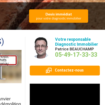
Devis immédiat
pour votre diagnostic immobilier
S)
Votre responsable
Diagnostic Immobilier
Patrice BEAUCHAMP
05-49-17-33-33
Contactez-nous
anvier
 démolition