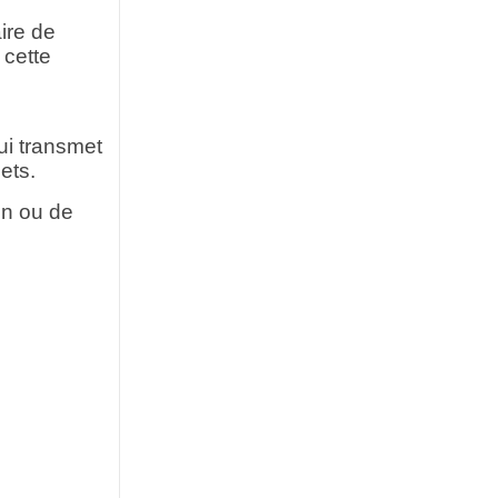
ire de
 cette
ui transmet
ets.
on ou de