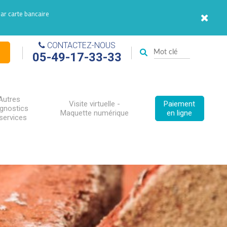
par carte bancaire
CONTACTEZ-NOUS
05-49-17-33-33
Autres
Visite virtuelle -
Paiement
agnostics
Maquette numérique
en ligne
services