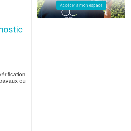
Accéder à mon espace
nostic
érification
travaux
ou