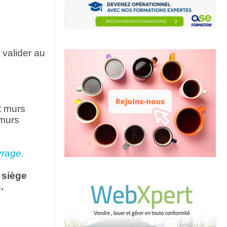
 valider au
t murs
 murs
vrage.
e siège
.