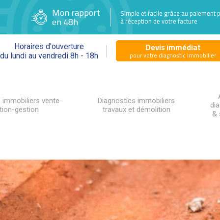
Mon rapport
Simple et facile grâce au paiement 
en 48h
à réception de votre facture
Devis immédiat
Horaires d'ouverture
pour votre diagnostic immobilier
du lundi au vendredi 8h - 18h
 immobiliers vente-
Diagnostics immobiliers
di
tion-gestion
travaux et démolition
& 