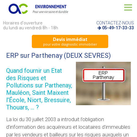
Horaires d'ouverture
CONTACTEZ-NOUS
du lundi au vendredi 8h - 18h
05-49-17-33-33
Devis immédiat
pour votre diagnostic immobilier
ERP
sur Parthenay (DEUX SEVRES)
Quand fournir un Etat
des Risques et
Pollutions sur Parthenay,
Mauléon, Saint Maixent
l'École, Niort, Bressuire,
Thouars, ... ?
La loi du 30 juillet 2003 a introduit l’obligation
d’information des acquéreurs et locataires d'immeubles
par les vendeurs et bailleurs sur les risques auxquels un