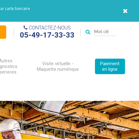
par carte bancaire
CONTACTEZ-NOUS
05-49-17-33-33
Autres
Visite virtuelle -
Paiement
agnostics
Maquette numérique
en ligne
services