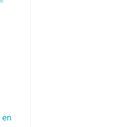
is.
e en