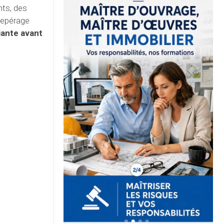
nts, des
 repérage
ante avant