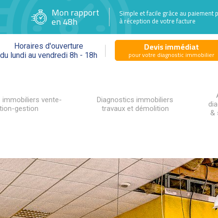
Mon rapport
Simple et facile grâce au paiement 
en 48h
à réception de votre facture
Devis immédiat
Horaires d'ouverture
pour votre diagnostic immobilier
du lundi au vendredi 8h - 18h
 immobiliers vente-
Diagnostics immobiliers
di
tion-gestion
travaux et démolition
& 