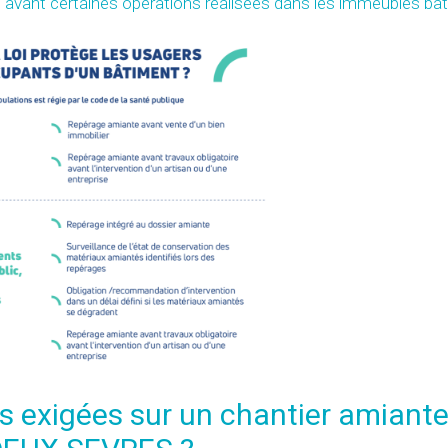
te avant certaines opérations réalisées dans les immeubles bât
s exigées sur un chantier amiant