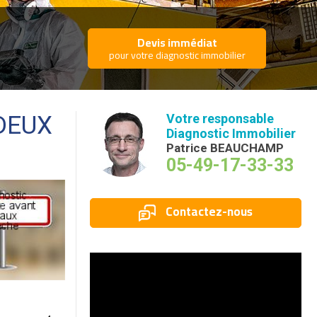
Devis immédiat
pour votre diagnostic immobilier
(DEUX
Votre responsable
Diagnostic Immobilier
Patrice BEAUCHAMP
05-49-17-33-33
Contactez-nous