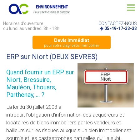
Horaires d'ouverture
CONTACTEZ-NOUS
du lundi au vendredi 8h - 18h
05-49-17-33-33
Devis immédiat
pour votre diagnostic immobilier
ERP
sur Niort (DEUX SEVRES)
Quand fournir un
ERP
sur
Niort, Bressuire,
Mauléon, Thouars,
Parthenay, ... ?
La loi du 30 juillet 2003 a
introduit l’obligation d’information des acquéreurs et
locataires de biens immobiliers par les vendeurs et
bailleurs sur les risques auxquels un bien immobilier est
soumis et les castastrophes naturelles qu’il a subi.