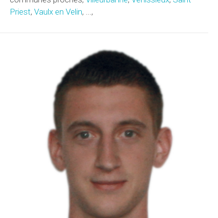
Priest
,
Vaulx en Velin
, ...,