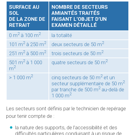
SURFACE AU
NOMBRE DE SECTEURS
SOL
AMIANTÉS TRAITÉS
DE LA ZONE DE
FAISANT L’OBJET D’UN
RETRAIT
EXAMEN DÉTAILLÉ
2
2
0 m
à 100 m
la totalité
2
2
2
101 m
à 250 m
deux secteurs de 50 m
2
2
2
251 m
à 500 m
trois secteurs de 50 m
2
2
501 m
à 1 000
quatre secteurs de 50 m
2
m
2
2
> 1 000 m
cinq secteurs de 50 m
et un
2
secteur supplémentaire de 50 m
2
par tranche de 500 m
au-delà de
2
1 000 m
Les secteurs sont définis par le technicien de repérage
pour tenir compte de :
la nature des supports, de l’accessibilité et des
difficultés particulières conduisant à un risque de