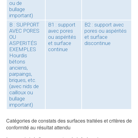
ou de
bullage
important)
B : SUPPORT
B1 : support
B2 : support avec
AVEC PORES
avec pores
pores ou aspérités
OU
ou aspérités
et surface
ASPERITÉS
et surface
discontinue
EXEMPLES
continue
Hourdis
bétons
anciens,
parpaings,
briques, etc.
(avec nids de
cailloux ou
bullage
important)
Catégories de constats des surfaces traitées et critères de
conformité au résultat attendu