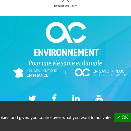
|
 ENVIRONNEMENT (Deux-Sèvres) - Cabinet -SAS - 358, route d'Aiffres 79000 Ni
okies and gives you control over what you want to activate
✓ OK, 
Tél. 05-49-17-33-33 - Votre cabinet de
diagnostic immobilier Niort (DEUX SEVRES
Copyright © 2026 |
Mentions légales |
Plan du site
|
GESTION DES COOKIES