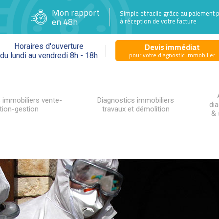
Mon rapport
Simple et facile grâce au paiement 
en 48h
à réception de votre facture
Devis immédiat
Horaires d'ouverture
pour votre diagnostic immobilier
du lundi au vendredi 8h - 18h
 immobiliers vente-
Diagnostics immobiliers
di
tion-gestion
travaux et démolition
& 