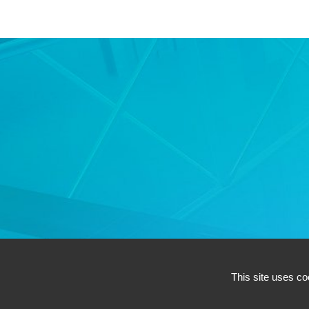
AC
This site uses co