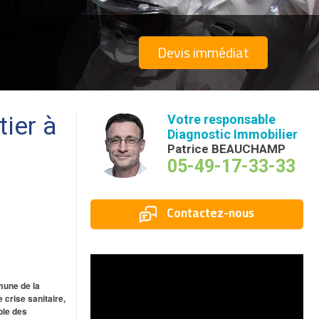
Devis immédiat
tier à
Votre responsable
Diagnostic Immobilier
Patrice BEAUCHAMP
05-49-17-33-33
Contactez-nous
mune de la
 crise sanitaire,
ble des