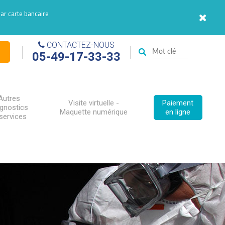
par carte bancaire
CONTACTEZ-NOUS
05-49-17-33-33
Autres
Visite virtuelle -
Paiement
agnostics
Maquette numérique
en ligne
services