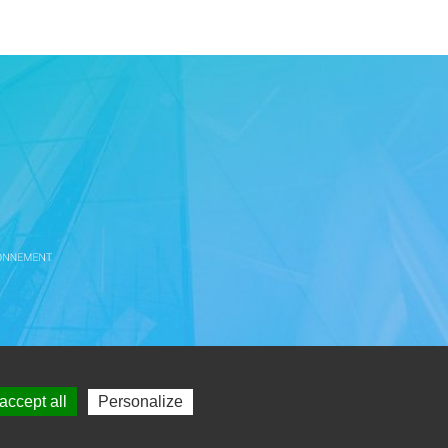
ort
accept all
Personalize
)